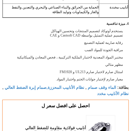
البناء الصناعي والبحري والتعدين والنفط
وليد الطاقة
سين الهياكل
التركيبية ، فحص المعادن والميكانيكية
ر المواد.
ابيب المحززة,صمام إبرة الضغط العالي
,
 افضل سعر ل
اذية مقاومة للضغط العالي