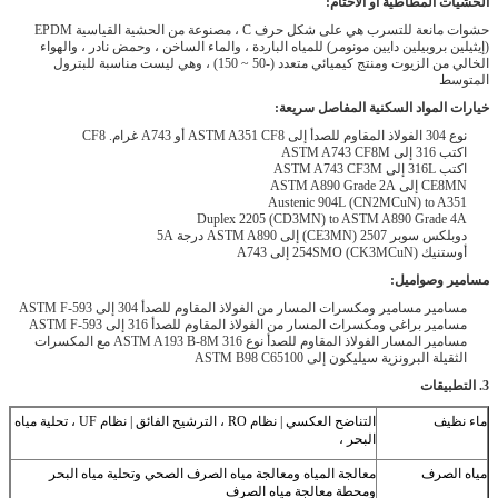
حشوات مانعة للتسرب هي على شكل حرف C ، مصنوعة من الحشية القياسية EPDM
اردة ، والماء الساخن ، وحمض نادر ، والهواء
الخالي من الزيوت ومنتج كيميائي متعدد (-50 ~ 150) ، وهي ليست مناسبة للبترول
CF8
Duplex 220
وم للصدأ 304 إلى ASTM F-593
 للصدأ 316 إلى ASTM F-593
مسامير المسار الفولاذ المقاوم للصدأ نوع 316 ASTM A193 B-8M مع المكسرات
لترشيح الفائق |
نظام UF ، تحلية مياه
ة مياه الصرف الصحي وتحلية مياه البحر
الصرف