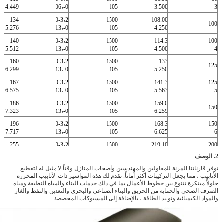
1.732
6.535
4.449
0-،06
105
48
187
134
0-3،2
1500
1.890
7.362
5.276
0-،13
105
48
193
140
0-3،2
1500
1.890
7.598
5.512
0-،13
105
50
215
160
0-3،2
1500
1.969
8.465
6.299
0-،13
105
50
222
167
0-3،2
1500
1.969
8.740
6.575
0-،13
105
56
242
186
0-3،2
1500
2.205
9.528
7.323
0-،13
105
56
252
196
0-3،2
1500
2.205
9.921
7.717
0-،13
105
60
319
255
0-3،2
1500
2.362
12،559
10،039
0-،13
105
 وأصحاب المنازل وقتاً لا مثيل له لتقطيع
دم لك هذه المواسير ذات الأنابيب المحززة
في ذلك خدمات البناء والمياه النظيفة ومياه
 الصناعي والبحري والتعدين والنفط والغاز
افة إلى المسبوكات المخصصة.