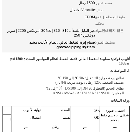
غير القابل للصدأ 304ss | 316 | 316L | دوبلكس 2205 | سوبر
لعالي ، نظام الأنابيب مخدد
,
grooved
أنابيب فولاذية مقاومة للضغط العالي فائقة الضغط لنظام المواسير المخددة 1500 psi
¾
"إلى 12"
الضغط
نهاية الأنبوب
الأبعاد
تقييم
انفصال
ا
ب
C
رطل
مم
مم
مم
م