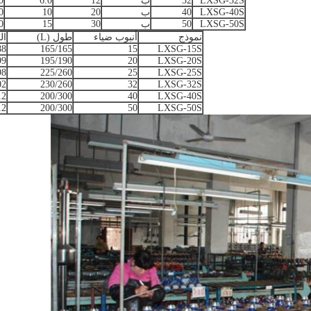
LXSG-32S
32
ب
12
6.0
0
LXSG-40S
40
ب
20
10
0
LXSG-50S
50
ب
30
15
0
نموذج
أنبوب ضياء
طول (L)
ال
88
165/165
15
LXSG-15S
99
195/190
20
LXSG-20S
98
225/260
25
LXSG-25S
02
230/260
32
LXSG-32S
12
200/300
40
LXSG-40S
12
200/300
50
LXSG-50S