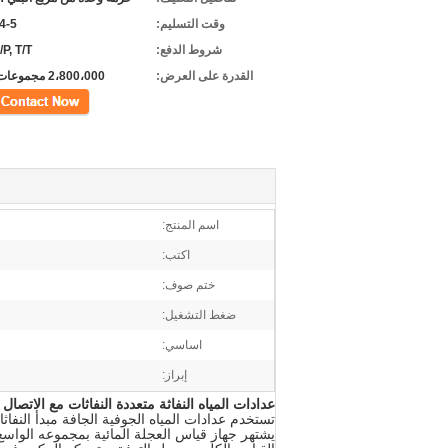
وقت التسليم:
4-5 أسابيع
شروط الدفع:
/P, T/T
القدرة على العرض:
2،800،000 مجموعات سنويا
اتصل
اسم المنتج:
اكتب:
ختم صوف:
ضغط التشغيل:
اساسي:
إبراز:
عدادات المياه النفاثة متعددة النفاثات مع الاتصال ا
تستخدم عدادات المياه الجوفية الجافة مبدأ النفاثا
يشتهر جهاز قياس العجلة المائية بمجموعه الواسع ،