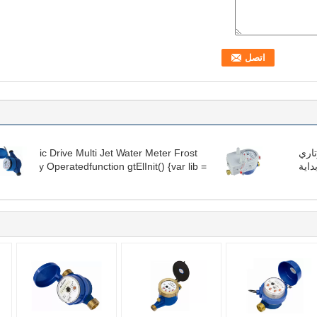
تاري
l Magnetic Drive Multi Jet Water Meter Frost
داية
nt Battery Operatedfunction gtElInit() {var lib =
تدفق
translate.TranslateService();lib.translatePage('en',
ar', function () {});}