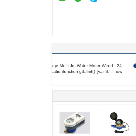
24 - 35V Supply Voltage Multi Jet Water Meter Wired
Dry Dia
Mbus Communicationfunction gtElInit() {var lib = new
Resista
google.translate.TranslateService();lib.translatePage('en',
new
'ar', function () {});}
google.
'