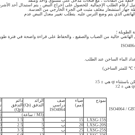
 حلقة من النفاثات ، مع فتحات مدخل على مستوى واحد ومنفذ
 أرقام الطلب الإجمالية.
للحصول على إخراج النبض ، يتم استبدال أحد الأشرط
سطة جهاز استشعار مغلف مثبت في الجزء الخارجي من العدسة.
لهاتفي الذي يتم وضع الترس عليه.
يتطلب تغيير معدل النبض عدم
 الطويلة ؛
لهاتفي خالية من الضباب والصقيع ، والحفاظ على قراءة واضحة في فترة طويل
اد الماء الساخن عند الطلب.
نموذج
ضياء
صف
الزائد
دائم
ا
(مم)
دراسي
التدفق (Qs)
التدفق
ت
ISO4064 / GBT778 / Q /-
ISO4064
(Qp)
ت
(M3 / ساعة)
(L / ساعة)
LXSG-15S
15
ب
3
1.5
0
LXSG-20S
20
ب
5
2.5
0
LXSG-25S
25
ب
7
3.5
0