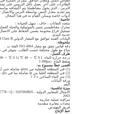
القياس الكلي ومعدل التدفق.
يتمركز المكره في
الطائرات على آخر.
يعمل ناقل التروس على تشغيل
الترس ، الذي يحول مغناطيسًا يتم اكتشافه بوا
يتم تحديد معدل النبض بواسطة الترس والاتصال ا
أدوات خاصة ويمكن القيام به في هذا المجال.
خاصية:
متعدد النفاثات ، جاف ، سهل الصيانة ؛
محرك مغناطيسي يتميز بالموثوقية والحياة العملية
تسجيل فراغ مختومة يضمن الحفاظ على الاتصال ا
خدمة المدى
البيانات الفنية تتوافق مع المعيار الدولي ISO4064 Class B
ملحوظة:
دقة قياس تتفق مع معيار ISO 4064 الفئة ب ..
متاح مع طول مختلفة حسب الطلب.
متوفر في عد
ظرف العمل:
درجة حرارة الماء: 0.1 ℃ ～ 40 ℃ (0.1 ℃ ～ 90 ℃ للمتر الساخن)
ضغط الماء: ≤1.0Mpa
أقصى خطأ مسموح به:
(1) في المنطقة السفلية من qmin شاملة حتى لكن باستثناء qt هي ± 5٪
(2) في المنطقة العليا من qt شاملة بما في ذلك qs هي ± 2٪
(3) متر الماء الساخن ± 3 ٪
ورقة البيانات
البعد
ميزة تنافسية:
الامتثال للمعايير الدولية:  320700JR05
2003
مراقبة عملية صارمة
معدات معايرة متقدمة
فريق المهندس
خط الإنتاج