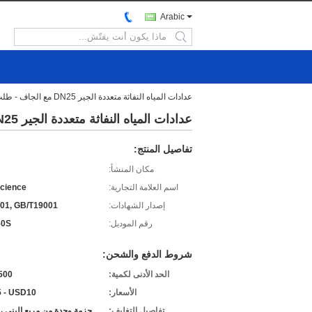
Arabic
search
عدادات المياه النفاثة متعددة الجير DN25 مع الجاف - طلب للحصول على معدل تدفق الماء البارد وتوتيرايزر
عدادات المياه النفاثة متعددة الجير DN25 مع الجاف - طلب للحصول على معدل تدفق الماء البارد وتوتيرايزر
تفاصيل المنتج:
مكان المنشأ:
اسم العلامة التجارية:
cience
إصدار الشهادات:
01, GB/T19001
رقم الموديل:
50S
شروط الدفع والشحن:
الحد الأدنى لكمية:
500 قطع
الأسعار:
 - USD10
تفاصيل التغليف:
حزمة وحدة من مربع البني ، 