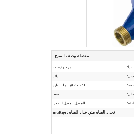
مفصلة وصف المنتج
مبدأ:
موضوع جيت
سي:
دائم
حة:
+ / - 2 ٪ @ الماء البارد
صال:
خيط
فة:
المعدل ، معدل التدفق
تعداد المياه متر
عداد المياه multijet
,