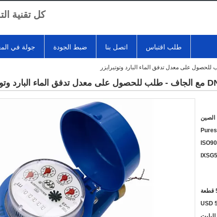
كل تقنية ال
طلب اقتباس
اتصل بنا
ضبط الجودة
جولة في الم
الصين
Pures
ISO90
IXSG
ة
USD 5
البليت