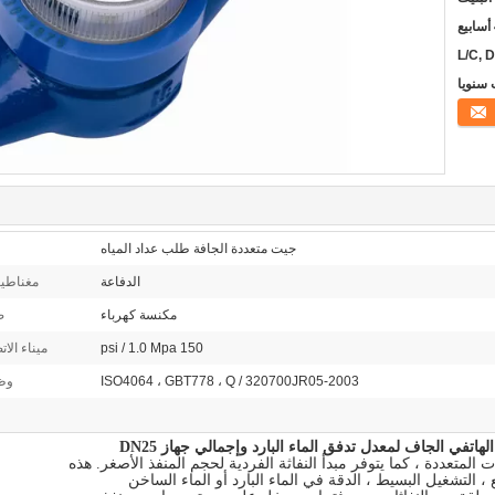
L/C, D
جيت متعددة الجافة طلب عداد المياه
الدفاعة
مغناطي
مكنسة كهرباء
ص
150 psi / 1.0 Mpa
ميناء الات
ISO4064 ، GBT778 ، Q / 320700JR05-2003
وظي
لهاتفي الجاف لمعدل تدفق الماء البارد وإجمالي جهاز DN25
ت المتعددة ، كما يتوفر مبدأ النفاثة الفردية لحجم المنفذ الأصغر.
هذه
 التشغيل البسيط ، الدقة في الماء البارد أو الماء الساخن