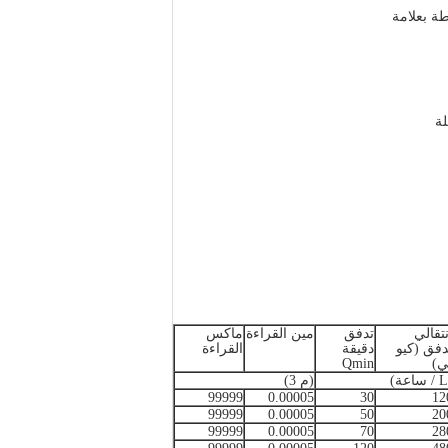
ة بعلامة
ة
نتقالي
تدفق
مين القراءة
ماكس
دفق (كيو
دقيقة
القراءة
ي)
Qmin
(م 3)
99999
0.00005
30
12
99999
0.00005
50
20
99999
0.00005
70
28