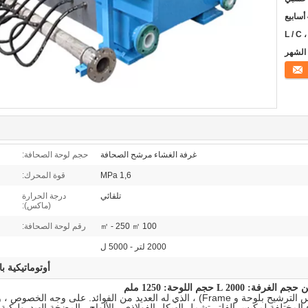
L / C ،
غرفة الغشاء مرشح الصحافة
حجم لوحة الصحافة:
1,6 MPa
قوة المحرك:
تلقائي
درجة الحرارة
(ماكس):
100 ㎡ - 250 ㎡
رقم لوحة الصحافة:
2000 لتر - 5000 ل
أوتوماتيكية ب
 حجم اللوحة: 1250 ملم
مكبس ترشيح الغرفة (المعروف أيضاً باسم مكبس الترشيح بلوحة و Frame) ، الذي له العديد
ء المختلفة لمكبس الفلتر تشمل الهيكل الفولاذي ، الألواح ، المضخة الهيدروليكية