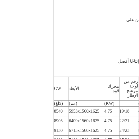
ن على
نتاجًا أفضل
رقم من
لوحة
محرك
الأبعاد
GW
قوة
مرشح
الإطار
(KW)
(مم)
(كلغ)
8540
5953x1560x1625
4.75
19/18
8905
6409x1560x1625
4.75
22/21
9130
6713x1560x1625
4.75
24/23