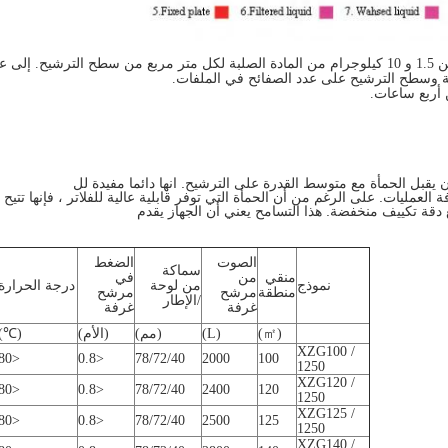
رشيح.
إلى ع
 وسطح الترشيح على عدد الصفائح في الملفات.
 أربع ساعات.
يقبل الحمأة مع متوسط ​​القدرة على الترشيح. انها دائما مفيدة لل
لعمليات. على الرغم من أن الحمأة التي توفر قابلية عالية للفلاتر ، فإنها تتيح إ
 دقة تكييف منخفضة. هذا التسامح يعني أن الجهاز يقدم
الصوت
الضغط
سماكة
منقي
من
في
نموذج
من لوحة
درجة الحرارة
منطقة
مرشح
مرشح
/الإطار
غرفة
غرفة
(㎡)
(L)
(مم)
(الأم)
(℃)
XZG100 /
<80
<0.8
78/72/40
2000
100
1250
XZG120 /
<80
<0.8
78/72/40
2400
120
1250
XZG125 /
<80
<0.8
78/72/40
2500
125
1250
XZG140 /