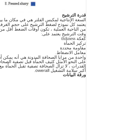
قدرة الترشيح
السعة الإنتاجية لمكبس الفلتر هي في مكان ما بين 1.5 و 10 كيلوجرام من المادة الصلبة لكل متر مربع من سطح الت
يعتمد كل نموذج لضغط الترشيح على حجم الغرفة
من الناحية العملية ، تكون أوقات الضغط أقل من
وقت الترشيح يعتمد على:
كعكة thikness
تركيز الحمأة
مقاومة محددة
معامل الانضغاط.
واحدة من مزايا الصحافة المدونة هي أنه يمكن أن 
على النحو الأمثل كثيف الحمأة قبل تصفية الصحافة ا
القدرات ، لا تزال الصحافة تصفية تقبل الحمأة مع
أكبر سلامة التشغيل owerall.
ورقة البيانات