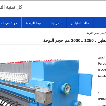
كل تقنية ال
طلب اقتباس
اتصل بنا
ضبط الجودة
جولة في الم
حجم اللوحة
الصين
Pures
ISO90
XZG1
1
USD4
 خشبيّ