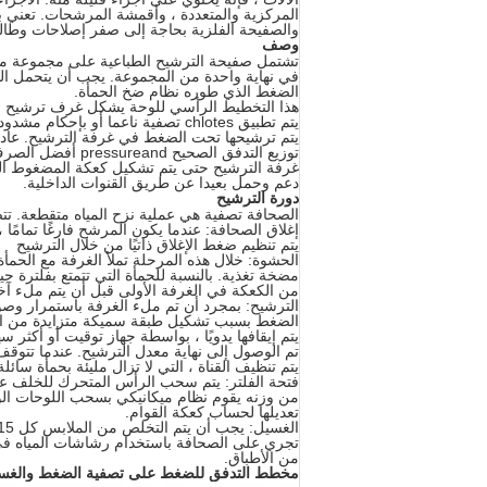
المركزية والمتعددة ، وأقمشة المرشحات. تعني بس
والصفيحة الفلزية بحاجة إلى صفر إصلاحات وطالم
وصف
تشتمل صفيحة الترشيح الطباعية على مجموعة من ا
في نهاية واحدة من المجموعة. يجب أن يتحمل ا
الضغط الذي طوره نظام ضخ الحمأة.
هذا التخطيط الرأسي للوحة يشكل غرف ترشيح مان
يتم تطبيق chlotes تصفية ناعما أو بإحكام مشدود على السطوح متشحذ في هذه الصفائح. الأوساط تغذي الحمأة ل
يتم ترشيحها تحت الضغط في غرفة الترشيح. عاد
توزيع التدفق الصحيح pressureand أفضل الصرف من الحمأة داخل الغرفة. الحمأة الصلبة تتراكم تدريجيا في
غرفة الترشيح حتى يتم تشكيل كعكة المضغوط النه
دعم وحمل بعيدا عن طريق القنوات الداخلية.
دورة الترشيح
الصحافة تصفية هي عملية نزح المياه متقطعة. تت
إغلاق الصحافة: عندما يكون المرشح فارغًا تمامًا
يتم تنظيم ضغط الإغلاق ذاتيًا من خلال الترشيح
الحشوة: خلال هذه المرحلة تملأ الغرفة مع الحمأ
مضخة تغذية. بالنسبة للحمأة التي تتمتع بفلترة 
من الكعكة في الغرفة الأولى قبل أن يتم ملء آخ
الترشيح: بمجرد أن تم ملء الغرفة باستمرار وصول الحمأة إلى atered
الضغط بسبب تشكيل طبقة سميكة متزايدة من ال
يتم إيقافها يدويًا ، بواسطة جهاز توقيت أو أكثر
تم الوصول إلى نهاية معدل الترشيح. عندما تتوقف
يتم تنظيف القناة ، التي لا تزال مليئة بحمأة سائ
فتحة الفلتر: يتم سحب الرأس المتحرك للخلف عن
من وزنه يقوم نظام ميكانيكي بسحب اللوحات الو
تعديلها لحساب كعكة القوام.
الغسيل: يجب أن يتم التخلص من الملابس كل 15-30 عملية تجهيز. للوحدات المتوسطة أو الكبيرة هذا
تجري على الصحافة باستخدام رشاشات المياه في الضغط العالي جدا (80-100 با
من الأطباق.
مخطط التدفق للضغط على تصفية الضغط والغسيل