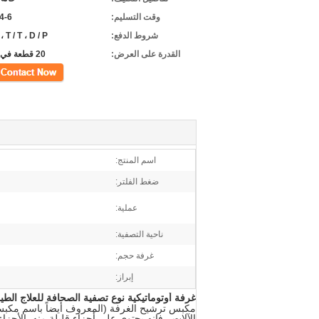
وقت التسليم:
4-6 أسابيع
شروط الدفع:
 ، T / T ، D / P
القدرة على العرض:
20 قطعة في الشهر
اتصل
اسم المنتج:
ضغط الفلتر:
عملية:
ناحية التصفية:
غرفة حجم:
إبراز:
غرفة أوتوماتيكية نوع تصفية الصحافة للعلاج الطين حجم الغرفة: 2000 L
الآلات ، فإنه يحتوي على أجزاء قليلة منه. الأجزا