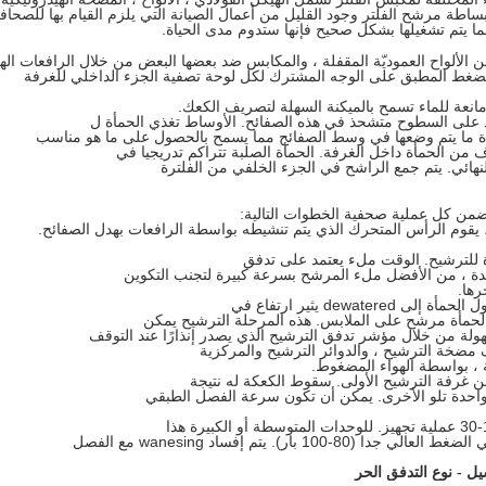
اطة مرشح الفلتر وجود القليل من أعمال الصيانة التي يلزم القيام بها للصحاف
ا يتم تشغيلها بشكل صحيح فإنها ستدوم مدى الحياة.
لألواح العموديّة المقفلة ، والمكابس ضد بعضها البعض من خلال الرافعات الهي
لضغط المطبق على الوجه المشترك لكل لوحة تصفية الجزء الداخلي للغرفة
عة للماء تسمح بالميكنة السهلة لتصريف الكعك.
ة ما يتم وضعها في وسط الصفائح مما يسمح بالحصول على ما هو مناسب
ائي. يتم جمع الراشح في الجزء الخلفي من الفلترة
ضمن كل عملية صحفية الخطوات التالية:
 ، يقوم الرأس المتحرك الذي يتم تنشيطه بواسطة الرافعات بهدل الصفائح.
ة للترشيح. الوقت ملء يعتمد على تدفق
جيدة ، من الأفضل ملء المرشح بسرعة كبيرة لتجنب التكوين
رها.
dew يثير ارتفاع في
حمأة مرشح على الملابس. هذه المرحلة الترشيح يمكن
 سهولة من خلال مؤشر تدفق الترشيح الذي يصدر إنذارًا عند التوقف
 مضخة الترشيح ، والدوائر الترشيح والمركزية
لة ، بواسطة الهواء المضغوط.
 غرفة الترشيح الأولى. سقوط الكعكة له نتيجة
احدة تلو الأخرى. يمكن أن تكون سرعة الفصل الطبقي
ر). يتم إفساد wanesing مع الفصل
 - نوع التدفق الحر